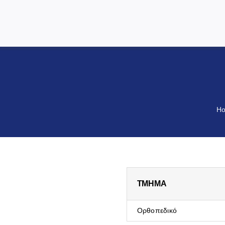
H
TMHMA
Ορθοπεδικό