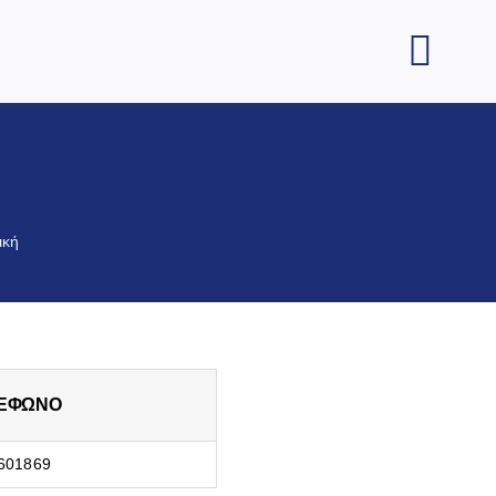
ική
ΕΦΩΝΟ
601869