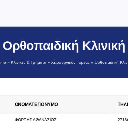
Το Νοσοκομείο
Ορθοπαιδική Κλινική
Κλινικές & Τμήματα
Για τον Πολίτη
ome
»
Κλινικές & Τμήματα
»
Χειρουργικός Τομέας
»
Ορθοπαιδική Κλιν
Ενημέρωση
Προμήθειες Υλικών
Επικοινωνία
ΟΝΟΜΑΤΕΠΩΝΥΜΟ
ΤΗΛ
ΦΟΡΤΗΣ ΑΘΑΝΑΣΙΟΣ
2713