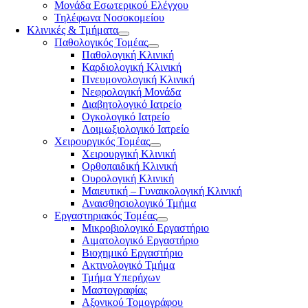
Μονάδα Εσωτερικού Ελέγχου
Τηλέφωνα Νοσοκομείου
Κλινικές & Τμήματα
Παθολογικός Τομέας
Παθολογική Κλινική
Καρδιολογική Κλινική
Πνευμονολογική Κλινική
Νεφρολογική Μονάδα
Διαβητολογικό Ιατρείο
Ογκολογικό Ιατρείο
Λοιμωξιολογικό Ιατρείο
Χειρουργικός Τομέας
Χειρουργική Κλινική
Ορθοπαιδική Κλινική
Ουρολογική Κλινική
Μαιευτική – Γυναικολογική Κλινική
Αναισθησιολογικό Τμήμα
Εργαστηριακός Τομέας
Μικροβιολογικό Εργαστήριο
Αιματολογικό Εργαστήριο
Βιοχημικό Εργαστήριο
Ακτινολογικό Τμήμα
Τμήμα Υπερήχων
Μαστογραφίας
Αξονικού Τομογράφου