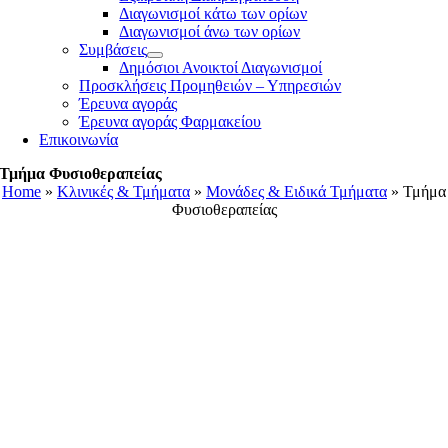
Διαγωνισμοί κάτω των ορίων
Διαγωνισμοί άνω των ορίων
Συμβάσεις
Δημόσιοι Ανοικτοί Διαγωνισμοί
Προσκλήσεις Προμηθειών – Υπηρεσιών
Έρευνα αγοράς
Έρευνα αγοράς Φαρμακείου
Επικοινωνία
Τμήμα Φυσιοθεραπείας
Home
»
Κλινικές & Τμήματα
»
Μονάδες & Ειδικά Τμήματα
»
Τμήμα
Φυσιοθεραπείας