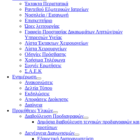
Έκτακτα Περιστατικά
Ραντεβού Εξωτερικών Ιατρείων
Νοσηλεία / Εισαγωγή
Επισκεπτήριο
Ώρες λειτουργίας
Γραφείο Προστασίας Δικαιωμάτων Ληπτών/ριών
Υπηρεσιών Υγείας
Λίστα Έκτακτων Χειρουργείων
Λίστα Χειρουργείων
Οδηγίες Πρόσβασης
Χρήσιμα Τηλέφωνα
Συχνές Ερωτήσεις
Σ.Α.Ε.Κ
Ενημέρωση
Ανακοινώσεις
Δελτία Τύπου
Εκδηλώσεις
Αποφάσεις Διοίκησης
Διαύγεια
Προμήθειες Υλικών
Διαβούλευση Προδιαγραφών
Δημόσια διαβούλευση τεχνικών προδιαγραφών και
προτύπων
Διενέργεια Διαγωνισμών
Εξαιρετική Διαπραγματεύση