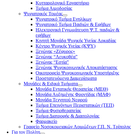
Κυτταρολογικό Εργαστήριο
Τμήμα Αιμοδοσίας
Ψυχιατρικός Τομέας
Ψυχιατρικό Τμήμα Ενηλίκων
Ψυχιατρικό Τμήμα Παιδιών & Εφήβων
Ηλεκτρονική Γγνωμάτευση Ψ.Τ. παιδιών &
εφήβων
Κινητή Μονάδα Ψυχικής Υγείας Αρκαδίας
Κέντρο Ψυχικής Υγείας (ΚΨΥ)
Ξενώνας «Ζέφυρος»
Ξενώνας “Λευκοθέα”
Ξενώνας “Εστία”
Ξενώνας Ψυχοκοινωνικής Αποκατάστασης
Οικοτροφείο Ψυχοκοινωνικής Υποστήριξης
Προστατευόμενα Διαμερίσματα
Μονάδες & Ειδικά Τμήματα
Μονάδα Εντατικής Θεραπείας (ΜΕΘ)
Μονάδα Αυξημένης Φροντίδας (ΜΑΦ)
Μονάδα Τεχνητού Νεφρού
Τμήμα Επειγόντων Περιστατικών (ΤΕΠ)
Τμήμα Φυσιοθεραπείας
Τμήμα Διατροφής & Διαιτολογίας
Φαρμακείο
Γραφείο Νοσοκομειακών Λοιμώξεων Γ.Π. Ν. Τρίπολης
Για τον Πολίτη