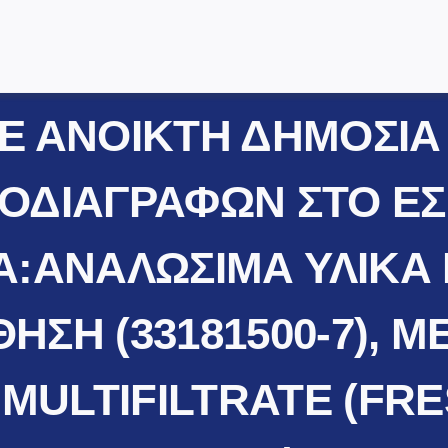
Το Νοσοκομείο
Ε ΑΝΟΙΚΤΗ ΔΗΜΟΣΙΑ
Κλινικές & Τμήματα
ΟΔΙΑΓΡΑΦΩΝ ΣΤΟ ΕΣ
Για τον Πολίτη
Ενημέρωση
:ΑΝΑΛΩΣΙΜΑ ΥΛΙΚΑ 
Προμήθειες Υλικών
ΗΣΗ (33181500-7),
Επικοινωνία
ULTIFILTRATE (FRE