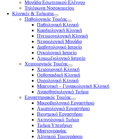
Μονάδα Εσωτερικού Ελέγχου
Τηλέφωνα Νοσοκομείου
Κλινικές & Τμήματα
Παθολογικός Τομέας
Παθολογική Κλινική
Καρδιολογική Κλινική
Πνευμονολογική Κλινική
Νεφρολογική Μονάδα
Διαβητολογικό Ιατρείο
Ογκολογικό Ιατρείο
Λοιμωξιολογικό Ιατρείο
Χειρουργικός Τομέας
Χειρουργική Κλινική
Ορθοπαιδική Κλινική
Ουρολογική Κλινική
Μαιευτική – Γυναικολογική Κλινική
Αναισθησιολογικό Τμήμα
Εργαστηριακός Τομέας
Μικροβιολογικό Εργαστήριο
Αιματολογικό Εργαστήριο
Βιοχημικό Εργαστήριο
Ακτινολογικό Τμήμα
Τμήμα Υπερήχων
Μαστογραφίας
Αξονικού Τομογράφου