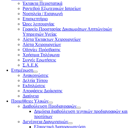
Έκτακτα Περιστατικά
Ραντεβού Εξωτερικών Ιατρείων
Νοσηλεία / Εισαγωγή
Επισκεπτήριο
Ώρες λειτουργίας
Γραφείο Προστασίας Δικαιωμάτων Ληπτών/ριών
Υπηρεσιών Υγείας
Λίστα Έκτακτων Χειρουργείων
Λίστα Χειρουργείων
Οδηγίες Πρόσβασης
Χρήσιμα Τηλέφωνα
Συχνές Ερωτήσεις
Σ.Α.Ε.Κ
Ενημέρωση
Ανακοινώσεις
Δελτία Τύπου
Εκδηλώσεις
Αποφάσεις Διοίκησης
Διαύγεια
Προμήθειες Υλικών
Διαβούλευση Προδιαγραφών
Δημόσια διαβούλευση τεχνικών προδιαγραφών και
προτύπων
Διενέργεια Διαγωνισμών
Εξαιρετική Διαπραγματεύση