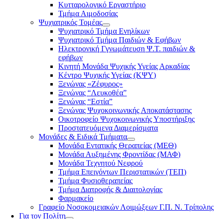
Κυτταρολογικό Εργαστήριο
Τμήμα Αιμοδοσίας
Ψυχιατρικός Τομέας
Ψυχιατρικό Τμήμα Ενηλίκων
Ψυχιατρικό Τμήμα Παιδιών & Εφήβων
Ηλεκτρονική Γγνωμάτευση Ψ.Τ. παιδιών &
εφήβων
Κινητή Μονάδα Ψυχικής Υγείας Αρκαδίας
Κέντρο Ψυχικής Υγείας (ΚΨΥ)
Ξενώνας «Ζέφυρος»
Ξενώνας “Λευκοθέα”
Ξενώνας “Εστία”
Ξενώνας Ψυχοκοινωνικής Αποκατάστασης
Οικοτροφείο Ψυχοκοινωνικής Υποστήριξης
Προστατευόμενα Διαμερίσματα
Μονάδες & Ειδικά Τμήματα
Μονάδα Εντατικής Θεραπείας (ΜΕΘ)
Μονάδα Αυξημένης Φροντίδας (ΜΑΦ)
Μονάδα Τεχνητού Νεφρού
Τμήμα Επειγόντων Περιστατικών (ΤΕΠ)
Τμήμα Φυσιοθεραπείας
Τμήμα Διατροφής & Διαιτολογίας
Φαρμακείο
Γραφείο Νοσοκομειακών Λοιμώξεων Γ.Π. Ν. Τρίπολης
Για τον Πολίτη